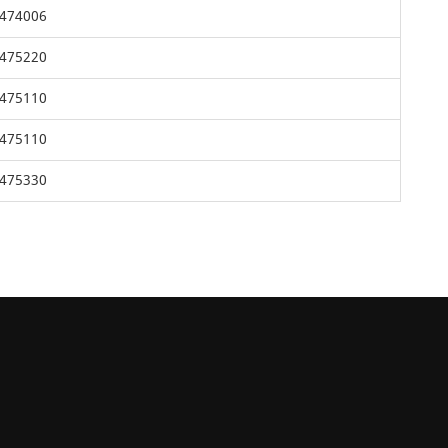
474006
475220
475110
475110
475330