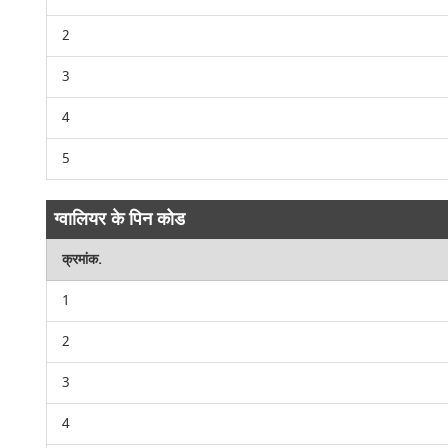
2
3
4
5
ग्वालियर के पिन कोड
क्रमांक.
1
2
3
4